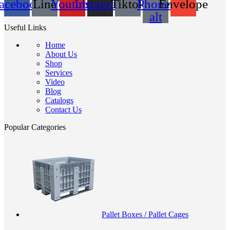
acebook
Line
Youtube
Instagram
Tiktok
Phone-
Envelope
alt
Useful Links
Home
About Us
Shop
Services
Video
Blog
Catalogs
Contact Us
Popular Categories
Pallet Boxes / Pallet Cages