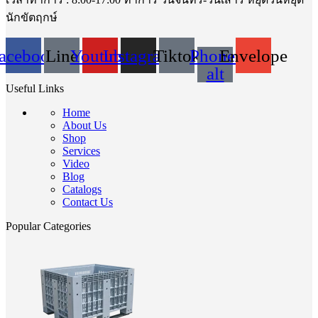
นักขัตฤกษ์
acebook
Line
Youtube
Instagram
Tiktok
Phone-
Envelope
alt
Useful Links
Home
About Us
Shop
Services
Video
Blog
Catalogs
Contact Us
Popular Categories