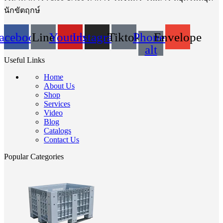
นักขัตฤกษ์
acebook
Line
Youtube
Instagram
Tiktok
Phone-
Envelope
alt
Useful Links
Home
About Us
Shop
Services
Video
Blog
Catalogs
Contact Us
Popular Categories