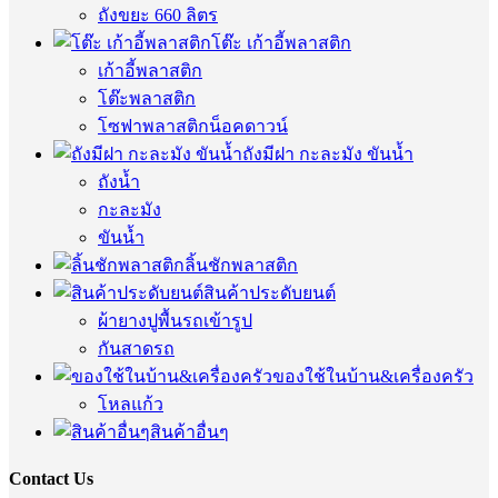
ถังขยะ 660 ลิตร
โต๊ะ เก้าอี้พลาสติก
เก้าอี้พลาสติก
โต๊ะพลาสติก
โซฟาพลาสติกน็อคดาวน์
ถังมีฝา กะละมัง ขันน้ำ
ถังน้ำ
กะละมัง
ขันน้ำ
ลิ้นชักพลาสติก
สินค้าประดับยนต์
ผ้ายางปูพื้นรถเข้ารูป
กันสาดรถ
ของใช้ในบ้าน&เครื่องครัว
โหลแก้ว
สินค้าอื่นๆ
Contact Us