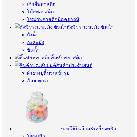
เก้าอี้พลาสติก
โต๊ะพลาสติก
โซฟาพลาสติกน็อคดาวน์
ถังมีฝา กะละมัง ขันน้ำ
ถังน้ำ
กะละมัง
ขันน้ำ
ลิ้นชักพลาสติก
สินค้าประดับยนต์
ผ้ายางปูพื้นรถเข้ารูป
กันสาดรถ
ของใช้ในบ้าน&เครื่องครัว
โหลแก้ว