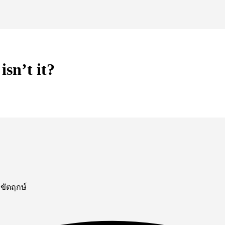
sn’t it?
กขัตฤกษ์