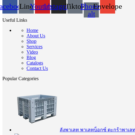
acebook
Line
Youtube
Instagram
Tiktok
Phone-
Envelope
alt
Useful Links
Home
About Us
Shop
Services
Video
Blog
Catalogs
Contact Us
Popular Categories
ลังพาเลท พาเลทบ็อกซ์ ตะกร้าพาเล