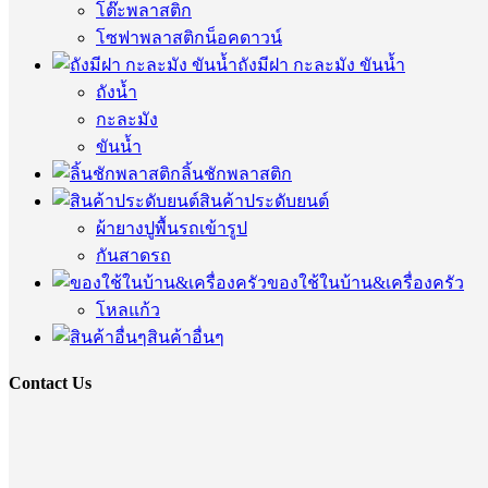
โต๊ะพลาสติก
โซฟาพลาสติกน็อคดาวน์
ถังมีฝา กะละมัง ขันน้ำ
ถังน้ำ
กะละมัง
ขันน้ำ
ลิ้นชักพลาสติก
สินค้าประดับยนต์
ผ้ายางปูพื้นรถเข้ารูป
กันสาดรถ
ของใช้ในบ้าน&เครื่องครัว
โหลแก้ว
สินค้าอื่นๆ
Contact Us