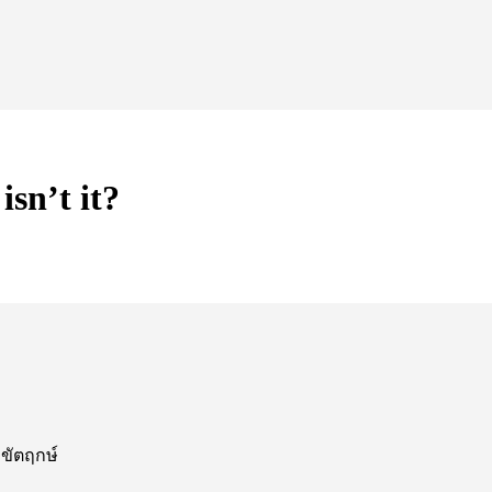
sn’t it?
กขัตฤกษ์