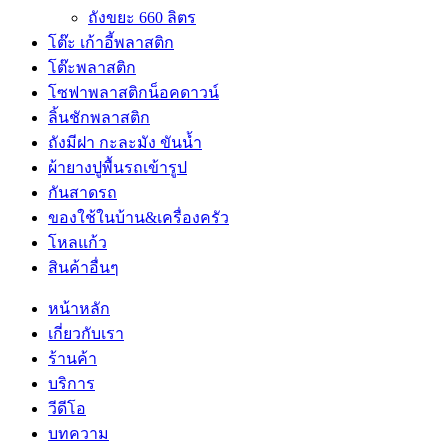
ถังขยะ 660 ลิตร
โต๊ะ เก้าอี้พลาสติก
โต๊ะพลาสติก
โซฟาพลาสติกน็อคดาวน์
ลิ้นชักพลาสติก
ถังมีฝา กะละมัง ขันน้ำ
ผ้ายางปูพื้นรถเข้ารูป
กันสาดรถ
ของใช้ในบ้าน&เครื่องครัว
โหลแก้ว
สินค้าอื่นๆ
หน้าหลัก
เกี่ยวกับเรา
ร้านค้า
บริการ
วีดีโอ
บทความ