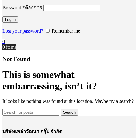
Password
*
ต้องการ
Log in
Lost your password?
Remember me
0
0
items
Not Found
This is somewhat
embarrassing, isn’t it?
It looks like nothing was found at this location. Maybe try a search?
Search
บริษัทเหล่าวัฒนา กรุ๊ป จำกัด